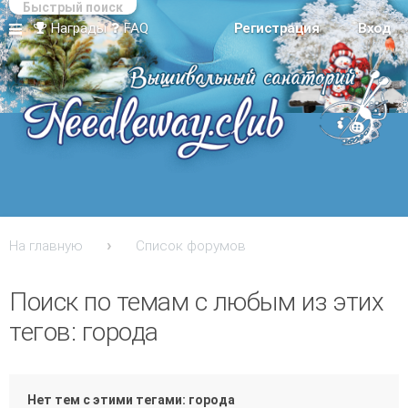
Быстрый поиск
Ссылки
Награды
FAQ
Регистрация
Вход
На главную
Список форумов
Поиск по темам с любым из этих
тегов: города
Нет тем с этими тегами: города